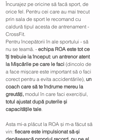
Încurajez pe oricine să facă sport, de 
orice fel. Pentru cei care au mai trecut 
prin sala de sport le recomand cu 
caldură tipul acesta de antrenament - 
CrossFit. 
Pentru începătorii în ale sportului - să 
nu se teamă. - 
echipa ROA este tot ce 
îți trebuie la început: un antrenor atent 
la Mișcările pe care le faci 
(dincolo de 
a face mișcare este important să o faci 
corect pentru a evita accidentările), 
un 
coach care să te îndrume mereu la 
greutăți,
 modul în care faci exercițiul, 
totul ajustat după puterile și 
capacitățile tale
. 
Asta mi-a plăcut la ROA și m-a făcut să 
vin:
 fiecare este impulsionat să-și 
depășească propriul record, nu pe al 