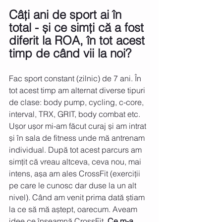
Câți ani de sport ai în 
total - și ce simți că a fost 
diferit la ROA, în tot acest 
timp de când vii la noi?
Fac sport constant (zilnic) de 7 ani. În 
tot acest timp am alternat diverse tipuri 
de clase: body pump, cycling, c-core, 
interval, TRX, GRIT, body combat etc. 
Ușor ușor mi-am făcut curaj și am intrat 
și în sala de fitness unde mă antrenam 
individual. După tot acest parcurs am 
simțit că vreau altceva, ceva nou, mai 
intens, așa am ales CrossFit (exerciții 
pe care le cunosc dar duse la un alt 
nivel). Când am venit prima dată știam 
la ce să mă aștept, oarecum. Aveam 
idee ce înseamnă CrossFit. 
Ce m-a 