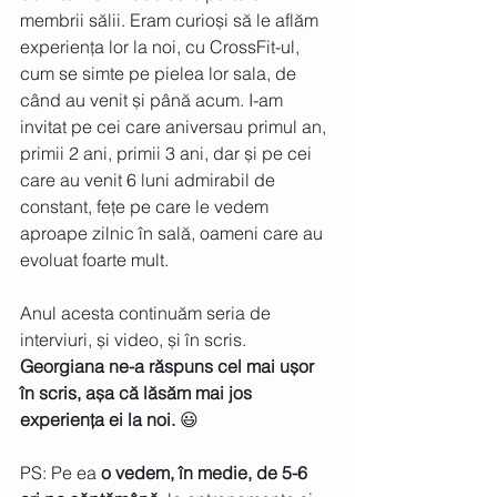
membrii sălii. Eram curioși să le aflăm 
experiența lor la noi, cu CrossFit-ul, 
cum se simte pe pielea lor sala, de 
când au venit și până acum. I-am 
invitat pe cei care aniversau primul an, 
primii 2 ani, primii 3 ani, dar și pe cei 
care au venit 6 luni admirabil de 
constant, fețe pe care le vedem 
aproape zilnic în sală, oameni care au 
evoluat foarte mult. 
Anul acesta continuăm seria de 
interviuri, și video, și în scris. 
Georgiana ne-a răspuns cel mai ușor 
în scris, așa că lăsăm mai jos 
experiența ei la noi.
 😃
PS: Pe ea 
o vedem, în medie, de 5-6 