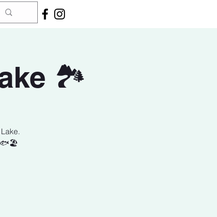
ke 🏞️
 Lake.
🐟🏖️