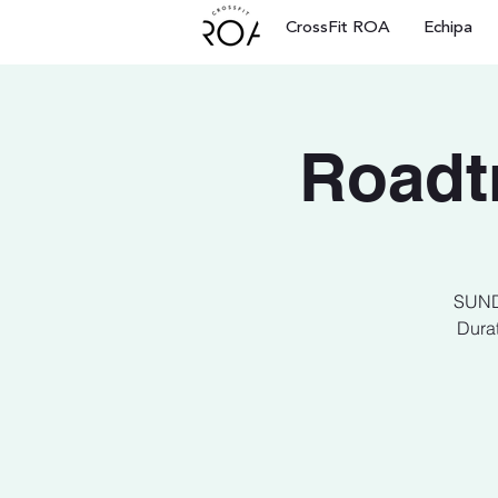
CrossFit ROA
Echipa
Roadt
SUNDA
Durat