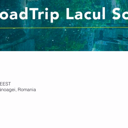
0 EEST
ănoagei, Romania